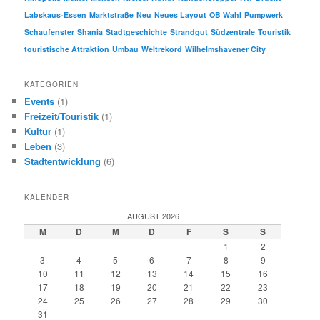
Labskaus-Essen
Marktstraße
Neu
Neues Layout
OB Wahl
Pumpwerk
Schaufenster
Shania
Stadtgeschichte
Strandgut
Südzentrale
Touristik
touristische Attraktion
Umbau
Weltrekord
Wilhelmshavener City
KATEGORIEN
Events
(1)
Freizeit/Touristik
(1)
Kultur
(1)
Leben
(3)
Stadtentwicklung
(6)
KALENDER
AUGUST 2026
M
D
M
D
F
S
S
1
2
3
4
5
6
7
8
9
10
11
12
13
14
15
16
17
18
19
20
21
22
23
24
25
26
27
28
29
30
31