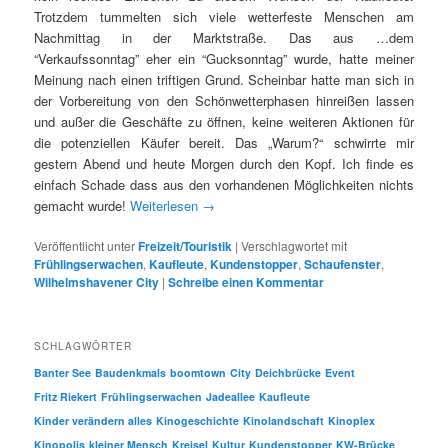
Trotzdem tummelten sich viele wetterfeste Menschen am
Nachmittag in der Marktstraße. Das aus …dem
“Verkaufssonntag” eher ein “Gucksonntag” wurde, hatte meiner
Meinung nach einen triftigen Grund. Scheinbar hatte man sich in
der Vorbereitung von den Schönwetterphasen hinreißen lassen
und außer die Geschäfte zu öffnen, keine weiteren Aktionen für
die potenziellen Käufer bereit. Das „Warum?“ schwirrte mir
gestern Abend und heute Morgen durch den Kopf. Ich finde es
einfach Schade dass aus den vorhandenen Möglichkeiten nichts
gemacht wurde!
Weiterlesen
→
Veröffentlicht unter
Freizeit/Touristik
|
Verschlagwortet mit
Frühlingserwachen
,
Kaufleute
,
Kundenstopper
,
Schaufenster
,
Wilhelmshavener City
|
Schreibe einen Kommentar
SCHLAGWÖRTER
Banter See
Baudenkmals
boomtown
City
Deichbrücke
Event
Fritz Riekert
Frühlingserwachen
Jadeallee
Kaufleute
Kinder verändern alles
Kinogeschichte
Kinolandschaft
Kinoplex
Kinopolis
kleiner Mensch
Kreisel
Kultur
Kundenstopper
KW-Brücke