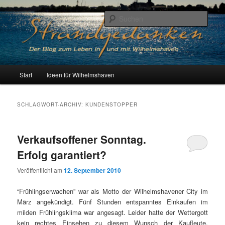
Zum
Zum
Der Blog zum Leben in Wilhelmshaven
primären
sekundären
Such
Inhalt
Inhalt
springen
springen
Strandgedanken
H
Start
Ideen für Wilhelmshaven
a
u
p
SCHLAGWORT-ARCHIV:
KUNDENSTOPPER
t
m
e
Verkaufsoffener Sonntag.
n
Erfolg garantiert?
ü
Veröffentlicht am
12. September 2010
“Frühlingserwachen” war als Motto der Wilhelmshavener City im
März angekündigt. Fünf Stunden entspanntes Einkaufen im
milden Frühlingsklima war angesagt. Leider hatte der Wettergott
kein rechtes Einsehen zu diesem Wunsch der Kaufleute.