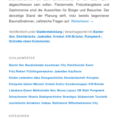
abgeschlossen sein sollen. Flaniermeile, Freizeitangebote und
Gastronomie sind die Aussichten für Bürger und Besucher. Der
derzeitige Stand der Planung wirft, trotz bereits begonnener
Baumaßnahmen, zahlreiche Fragen auf.
Weiterlesen
→
Veröffentlicht unter
Stadtentwicklung
|
Verschlagwortet mit
Banter
See
,
Deichbrücke
,
Jadeallee
,
Kreisel
,
KW-Brücke
,
Pumpwerk
|
Schreibe einen Kommentar
SCHLAGWÖRTER
Banter See
Baudenkmals
boomtown
City
Deichbrücke
Event
Fritz Riekert
Frühlingserwachen
Jadeallee
Kaufleute
Kinder verändern alles
Kinogeschichte
Kinolandschaft
Kinoplex
Kinopolis
kleiner Mensch
Kreisel
Kultur
Kundenstopper
KW-Brücke
Labskaus-Essen
Marktstraße
Neu
Neues Layout
OB Wahl
Pumpwerk
Schaufenster
Shania
Stadtgeschichte
Strandgut
Südzentrale
Touristik
touristische Attraktion
Umbau
Weltrekord
Wilhelmshavener City
KATEGORIEN