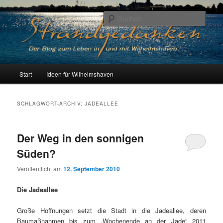
Zum
Zum
Der Blog zum Leben in Wilhelmshaven
primären
sekundären
Such
Inhalt
Inhalt
springen
springen
Strandgedanken
H
Start
Ideen für Wilhelmshaven
a
u
p
SCHLAGWORT-ARCHIV:
JADEALLEE
t
m
e
Der Weg in den sonnigen
n
Süden?
ü
Veröffentlicht am
12. September 2010
Die Jadeallee
Große Hoffnungen setzt die Stadt in die Jadeallee, deren
Baumaßnahmen bis zum „Wochenende an der Jade“ 2011