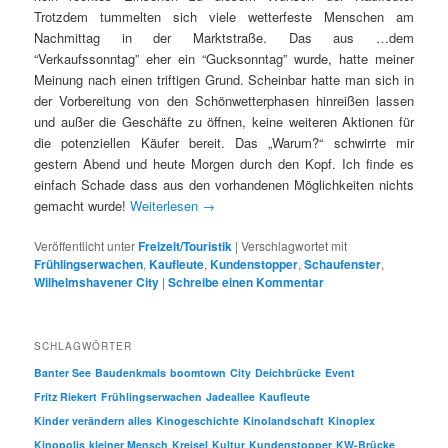
Trotzdem tummelten sich viele wetterfeste Menschen am
Nachmittag in der Marktstraße. Das aus …dem
“Verkaufssonntag” eher ein “Gucksonntag” wurde, hatte meiner
Meinung nach einen triftigen Grund. Scheinbar hatte man sich in
der Vorbereitung von den Schönwetterphasen hinreißen lassen
und außer die Geschäfte zu öffnen, keine weiteren Aktionen für
die potenziellen Käufer bereit. Das „Warum?“ schwirrte mir
gestern Abend und heute Morgen durch den Kopf. Ich finde es
einfach Schade dass aus den vorhandenen Möglichkeiten nichts
gemacht wurde!
Weiterlesen
→
Veröffentlicht unter
Freizeit/Touristik
|
Verschlagwortet mit
Frühlingserwachen
,
Kaufleute
,
Kundenstopper
,
Schaufenster
,
Wilhelmshavener City
|
Schreibe einen Kommentar
SCHLAGWÖRTER
Banter See
Baudenkmals
boomtown
City
Deichbrücke
Event
Fritz Riekert
Frühlingserwachen
Jadeallee
Kaufleute
Kinder verändern alles
Kinogeschichte
Kinolandschaft
Kinoplex
Kinopolis
kleiner Mensch
Kreisel
Kultur
Kundenstopper
KW-Brücke