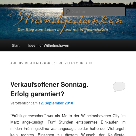
Zum
Zum
Der Blog zum Leben in Wilhelmshaven
primären
sekundären
Such
Inhalt
Inhalt
springen
springen
Strandgedanken
H
Start
Ideen für Wilhelmshaven
a
u
p
ARCHIV DER KATEGORIE:
FREIZEIT/TOURISTIK
t
m
e
Verkaufsoffener Sonntag.
n
Erfolg garantiert?
ü
Veröffentlicht am
12. September 2010
“Frühlingserwachen” war als Motto der Wilhelmshavener City im
März angekündigt. Fünf Stunden entspanntes Einkaufen im
milden Frühlingsklima war angesagt. Leider hatte der Wettergott
kein rechtes Einsehen zu diesem Wunsch der Kaufleute.