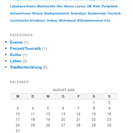
Labskaus-Essen
Marktstraße
Neu
Neues Layout
OB Wahl
Pumpwerk
Schaufenster
Shania
Stadtgeschichte
Strandgut
Südzentrale
Touristik
touristische Attraktion
Umbau
Weltrekord
Wilhelmshavener City
KATEGORIEN
Events
(1)
Freizeit/Touristik
(1)
Kultur
(1)
Leben
(3)
Stadtentwicklung
(6)
KALENDER
AUGUST 2026
M
D
M
D
F
S
S
1
2
3
4
5
6
7
8
9
10
11
12
13
14
15
16
17
18
19
20
21
22
23
24
25
26
27
28
29
30
31