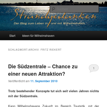
Zum
Zum
Der Blog zum Leben in Wilhelmshaven
primären
sekundären
Such
Inhalt
Inhalt
springen
springen
Strandgedanken
H
Start
Ideen für Wilhelmshaven
a
u
p
SCHLAGWORT-ARCHIV:
FRITZ RIEKERT
t
m
e
Die Südzentrale – Chance zu
1
n
einer neuen Attraktion?
ü
Veröffentlicht am
11. September 2010
Trotz bestehender Konzepte tut sich seit vielen Jahren nichts
mit der Südzentrale.
Kann Wilhelmshavens Zukunft im Bereich Touristik, mit der