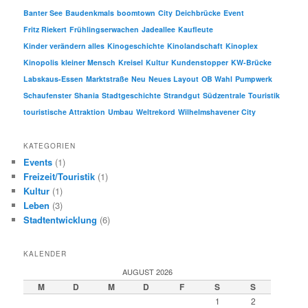
Banter See
Baudenkmals
boomtown
City
Deichbrücke
Event
Fritz Riekert
Frühlingserwachen
Jadeallee
Kaufleute
Kinder verändern alles
Kinogeschichte
Kinolandschaft
Kinoplex
Kinopolis
kleiner Mensch
Kreisel
Kultur
Kundenstopper
KW-Brücke
Labskaus-Essen
Marktstraße
Neu
Neues Layout
OB Wahl
Pumpwerk
Schaufenster
Shania
Stadtgeschichte
Strandgut
Südzentrale
Touristik
touristische Attraktion
Umbau
Weltrekord
Wilhelmshavener City
KATEGORIEN
Events
(1)
Freizeit/Touristik
(1)
Kultur
(1)
Leben
(3)
Stadtentwicklung
(6)
KALENDER
AUGUST 2026
M
D
M
D
F
S
S
1
2