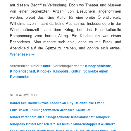
mit diesem Begriff in Verbindung. Doch wo Theater und Museen
von einer begrenzten Anzahl von Besuchern angenommen
werden, bietet das Kino Kultur für eine breite Öffentlichkeit.
Wilhelmshaven macht da keine Ausnahme. Insbesondere in der
Wiederaufbauzeit nach dem Krieg, bot das Kino kulturelle
Entspannung vom harten Alltag. Ein Kinobesuch war etwas
Besonderes. Man machte sich chic, ohne es mit Frack und
Abendkleid auf die Spitze zu treiben, und gönnte sich etwas.
Weiterlesen
→
Veröffentlicht unter
Kultur
|
Verschlagwortet mit
Kinogeschichte
,
Kinolandschaft
,
Kinoplex
,
Kinopolis
,
Kultur
|
Schreibe einen
Kommentar
SCHLAGWÖRTER
Banter See
Baudenkmals
boomtown
City
Deichbrücke
Event
Fritz Riekert
Frühlingserwachen
Jadeallee
Kaufleute
Kinder verändern alles
Kinogeschichte
Kinolandschaft
Kinoplex
Kinopolis
kleiner Mensch
Kreisel
Kultur
Kundenstopper
KW-Brücke
Labskaus-Essen
Marktstraße
Neu
Neues Layout
OB Wahl
Pumpwerk