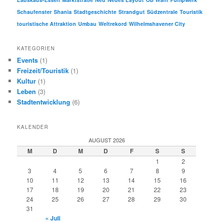
Schaufenster
Shania
Stadtgeschichte
Strandgut
Südzentrale
Touristik
touristische Attraktion
Umbau
Weltrekord
Wilhelmshavener City
KATEGORIEN
Events
(1)
Freizeit/Touristik
(1)
Kultur
(1)
Leben
(3)
Stadtentwicklung
(6)
KALENDER
AUGUST 2026
M
D
M
D
F
S
S
1
2
3
4
5
6
7
8
9
10
11
12
13
14
15
16
17
18
19
20
21
22
23
24
25
26
27
28
29
30
31
« Juli