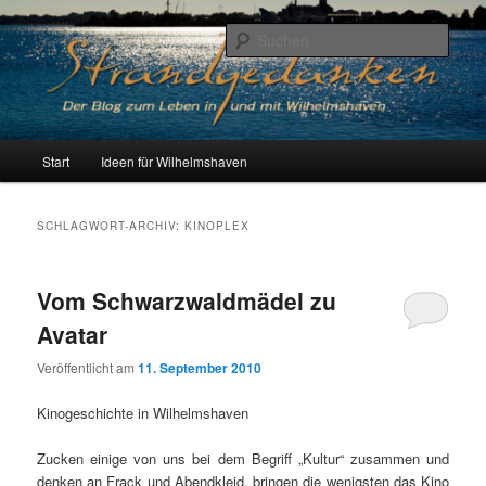
Zum
Zum
Der Blog zum Leben in Wilhelmshaven
primären
sekundären
Such
Inhalt
Inhalt
springen
springen
Strandgedanken
H
Start
Ideen für Wilhelmshaven
a
u
p
SCHLAGWORT-ARCHIV:
KINOPLEX
t
m
e
Vom Schwarzwaldmädel zu
n
Avatar
ü
Veröffentlicht am
11. September 2010
Kinogeschichte in Wilhelmshaven
Zucken einige von uns bei dem Begriff „Kultur“ zusammen und
denken an Frack und Abendkleid, bringen die wenigsten das Kino