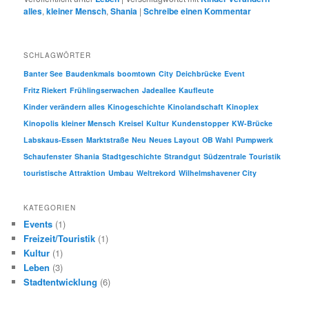
alles
,
kleiner Mensch
,
Shania
|
Schreibe einen Kommentar
SCHLAGWÖRTER
Banter See
Baudenkmals
boomtown
City
Deichbrücke
Event
Fritz Riekert
Frühlingserwachen
Jadeallee
Kaufleute
Kinder verändern alles
Kinogeschichte
Kinolandschaft
Kinoplex
Kinopolis
kleiner Mensch
Kreisel
Kultur
Kundenstopper
KW-Brücke
Labskaus-Essen
Marktstraße
Neu
Neues Layout
OB Wahl
Pumpwerk
Schaufenster
Shania
Stadtgeschichte
Strandgut
Südzentrale
Touristik
touristische Attraktion
Umbau
Weltrekord
Wilhelmshavener City
KATEGORIEN
Events
(1)
Freizeit/Touristik
(1)
Kultur
(1)
Leben
(3)
Stadtentwicklung
(6)