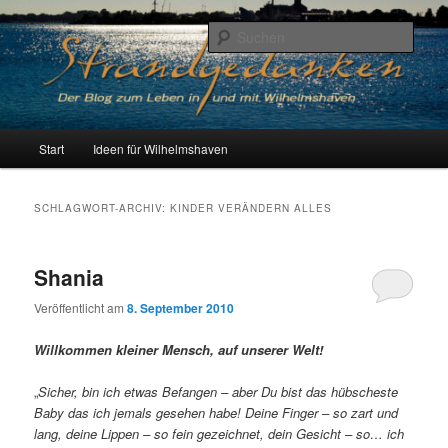
Zum
Zum
Der Blog zum Leben in Wilhelmshaven
primären
sekundären
Such
Inhalt
Inhalt
springen
springen
Strandgedanken
H
Start
Ideen für Wilhelmshaven
a
u
p
SCHLAGWORT-ARCHIV:
KINDER VERÄNDERN ALLES
t
m
e
Shania
n
ü
Veröffentlicht am
8. September 2010
Willkommen kleiner Mensch, auf unserer Welt!
„
Sicher, bin ich etwas Befangen – aber Du bist das hübscheste
Baby das ich jemals gesehen habe! Deine Finger – so zart und
lang, deine Lippen – so fein gezeichnet, dein Gesicht – so… ich