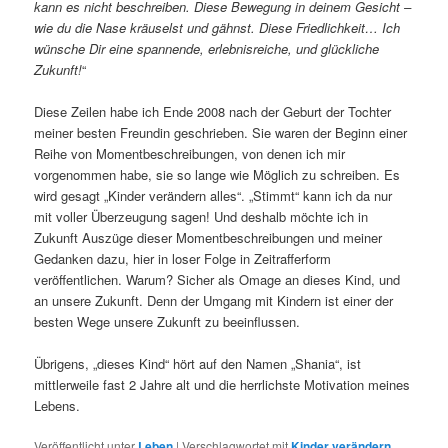
kann es nicht beschreiben. Diese Bewegung in deinem Gesicht –
wie du die Nase kräuselst und gähnst. Diese Friedlichkeit… Ich
wünsche Dir eine spannende, erlebnisreiche, und glückliche
Zukunft!
“
Diese Zeilen habe ich Ende 2008 nach der Geburt der Tochter
meiner besten Freundin geschrieben. Sie waren der Beginn einer
Reihe von Momentbeschreibungen, von denen ich mir
vorgenommen habe, sie so lange wie Möglich zu schreiben. Es
wird gesagt „Kinder verändern alles“. „Stimmt“ kann ich da nur
mit voller Überzeugung sagen! Und deshalb möchte ich in
Zukunft Auszüge dieser Momentbeschreibungen und meiner
Gedanken dazu, hier in loser Folge in Zeitrafferform
veröffentlichen. Warum? Sicher als Omage an dieses Kind, und
an unsere Zukunft. Denn der Umgang mit Kindern ist einer der
besten Wege unsere Zukunft zu beeinflussen.
Übrigens, „dieses Kind“ hört auf den Namen „Shania“, ist
mittlerweile fast 2 Jahre alt und die herrlichste Motivation meines
Lebens.
Veröffentlicht unter
Leben
|
Verschlagwortet mit
Kinder verändern