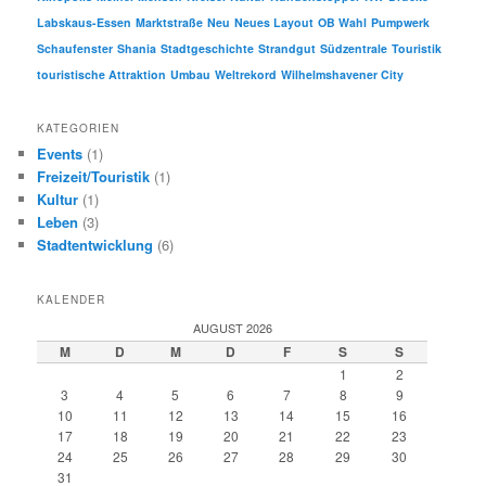
Labskaus-Essen
Marktstraße
Neu
Neues Layout
OB Wahl
Pumpwerk
Schaufenster
Shania
Stadtgeschichte
Strandgut
Südzentrale
Touristik
touristische Attraktion
Umbau
Weltrekord
Wilhelmshavener City
KATEGORIEN
Events
(1)
Freizeit/Touristik
(1)
Kultur
(1)
Leben
(3)
Stadtentwicklung
(6)
KALENDER
AUGUST 2026
M
D
M
D
F
S
S
1
2
3
4
5
6
7
8
9
10
11
12
13
14
15
16
17
18
19
20
21
22
23
24
25
26
27
28
29
30
31