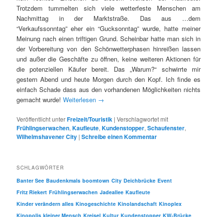
Trotzdem tummelten sich viele wetterfeste Menschen am
Nachmittag in der Marktstraße. Das aus …dem
“Verkaufssonntag” eher ein “Gucksonntag” wurde, hatte meiner
Meinung nach einen triftigen Grund. Scheinbar hatte man sich in
der Vorbereitung von den Schönwetterphasen hinreißen lassen
und außer die Geschäfte zu öffnen, keine weiteren Aktionen für
die potenziellen Käufer bereit. Das „Warum?“ schwirrte mir
gestern Abend und heute Morgen durch den Kopf. Ich finde es
einfach Schade dass aus den vorhandenen Möglichkeiten nichts
gemacht wurde!
Weiterlesen
→
Veröffentlicht unter
Freizeit/Touristik
|
Verschlagwortet mit
Frühlingserwachen
,
Kaufleute
,
Kundenstopper
,
Schaufenster
,
Wilhelmshavener City
|
Schreibe einen Kommentar
SCHLAGWÖRTER
Banter See
Baudenkmals
boomtown
City
Deichbrücke
Event
Fritz Riekert
Frühlingserwachen
Jadeallee
Kaufleute
Kinder verändern alles
Kinogeschichte
Kinolandschaft
Kinoplex
Kinopolis
kleiner Mensch
Kreisel
Kultur
Kundenstopper
KW-Brücke