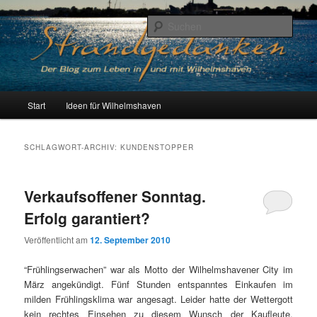
Zum
Zum
Der Blog zum Leben in Wilhelmshaven
primären
sekundären
Such
Inhalt
Inhalt
springen
springen
Strandgedanken
H
Start
Ideen für Wilhelmshaven
a
u
p
SCHLAGWORT-ARCHIV:
KUNDENSTOPPER
t
m
e
Verkaufsoffener Sonntag.
n
Erfolg garantiert?
ü
Veröffentlicht am
12. September 2010
“Frühlingserwachen” war als Motto der Wilhelmshavener City im
März angekündigt. Fünf Stunden entspanntes Einkaufen im
milden Frühlingsklima war angesagt. Leider hatte der Wettergott
kein rechtes Einsehen zu diesem Wunsch der Kaufleute.