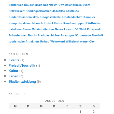
Banter See
Baudenkmals
boomtown
City
Deichbrücke
Event
Fritz Riekert
Frühlingserwachen
Jadeallee
Kaufleute
Kinder verändern alles
Kinogeschichte
Kinolandschaft
Kinoplex
Kinopolis
kleiner Mensch
Kreisel
Kultur
Kundenstopper
KW-Brücke
Labskaus-Essen
Marktstraße
Neu
Neues Layout
OB Wahl
Pumpwerk
Schaufenster
Shania
Stadtgeschichte
Strandgut
Südzentrale
Touristik
touristische Attraktion
Umbau
Weltrekord
Wilhelmshavener City
KATEGORIEN
Events
(1)
Freizeit/Touristik
(1)
Kultur
(1)
Leben
(3)
Stadtentwicklung
(6)
KALENDER
AUGUST 2026
M
D
M
D
F
S
S
1
2