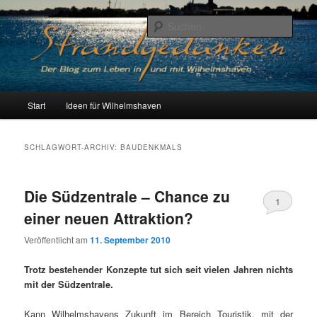
Zum
Zum
Der Blog zum Leben in Wilhelmshaven
primären
sekundären
Such
Inhalt
Inhalt
springen
springen
Strandgedanken
H
Start
Ideen für Wilhelmshaven
a
u
p
SCHLAGWORT-ARCHIV:
BAUDENKMALS
t
m
e
Die Südzentrale – Chance zu
1
n
einer neuen Attraktion?
ü
Veröffentlicht am
11. September 2010
Trotz bestehender Konzepte tut sich seit vielen Jahren nichts
mit der Südzentrale.
Kann Wilhelmshavens Zukunft im Bereich Touristik, mit der