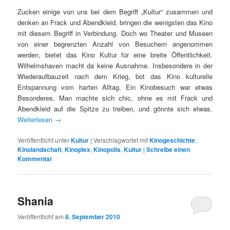
v
Zucken einige von uns bei dem Begriff „Kultur“ zusammen und
i
denken an Frack und Abendkleid, bringen die wenigsten das Kino
g
mit diesem Begriff in Verbindung. Doch wo Theater und Museen
a
von einer begrenzten Anzahl von Besuchern angenommen
t
werden, bietet das Kino Kultur für eine breite Öffentlichkeit.
i
Wilhelmshaven macht da keine Ausnahme. Insbesondere in der
o
Wiederaufbauzeit nach dem Krieg, bot das Kino kulturelle
n
Entspannung vom harten Alltag. Ein Kinobesuch war etwas
Besonderes. Man machte sich chic, ohne es mit Frack und
Abendkleid auf die Spitze zu treiben, und gönnte sich etwas.
Weiterlesen
→
Veröffentlicht unter
Kultur
|
Verschlagwortet mit
Kinogeschichte
,
Kinolandschaft
,
Kinoplex
,
Kinopolis
,
Kultur
|
Schreibe einen
Kommentar
Shania
Veröffentlicht am
8. September 2010