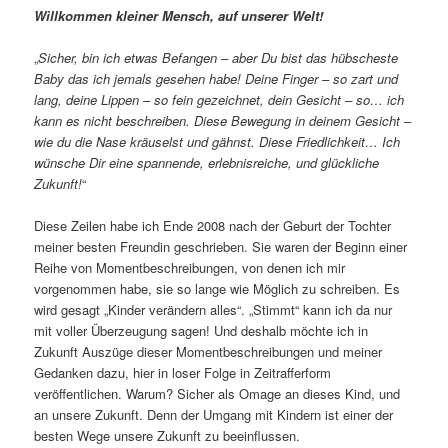
Willkommen kleiner Mensch, auf unserer Welt!
„
Sicher, bin ich etwas Befangen – aber Du bist das hübscheste
Baby das ich jemals gesehen habe! Deine Finger – so zart und
lang, deine Lippen – so fein gezeichnet, dein Gesicht – so… ich
kann es nicht beschreiben. Diese Bewegung in deinem Gesicht –
wie du die Nase kräuselst und gähnst. Diese Friedlichkeit… Ich
wünsche Dir eine spannende, erlebnisreiche, und glückliche
Zukunft!
“
Diese Zeilen habe ich Ende 2008 nach der Geburt der Tochter
meiner besten Freundin geschrieben. Sie waren der Beginn einer
Reihe von Momentbeschreibungen, von denen ich mir
vorgenommen habe, sie so lange wie Möglich zu schreiben. Es
wird gesagt „Kinder verändern alles“. „Stimmt“ kann ich da nur
mit voller Überzeugung sagen! Und deshalb möchte ich in
Zukunft Auszüge dieser Momentbeschreibungen und meiner
Gedanken dazu, hier in loser Folge in Zeitrafferform
veröffentlichen. Warum? Sicher als Omage an dieses Kind, und
an unsere Zukunft. Denn der Umgang mit Kindern ist einer der
besten Wege unsere Zukunft zu beeinflussen.