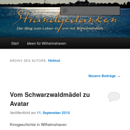
Zum
Zum
Der Blog zum Leben in Wilhelmshaven
primären
sekundären
Such
Inhalt
Inhalt
springen
springen
Strandgedanken
H
Start
Ideen für Wilhelmshaven
a
u
p
Helmut
ARCHIV DES AUTORS:
t
m
B
Neuere Beiträge
→
e
e
n
i
ü
Vom Schwarzwaldmädel zu
t
r
Avatar
a
g
Veröffentlicht am
11. September 2010
s
n
Kinogeschichte in Wilhelmshaven
a