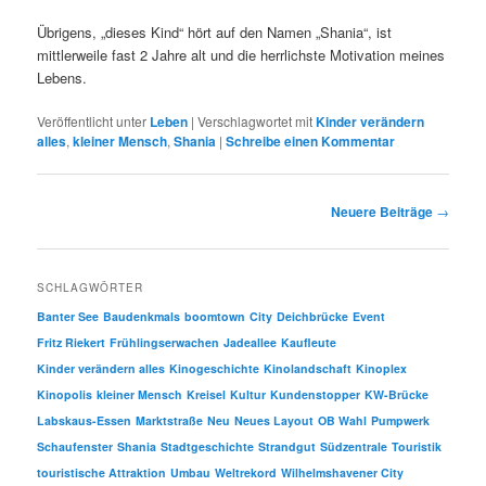
Übrigens, „dieses Kind“ hört auf den Namen „Shania“, ist
mittlerweile fast 2 Jahre alt und die herrlichste Motivation meines
Lebens.
Veröffentlicht unter
Leben
|
Verschlagwortet mit
Kinder verändern
alles
,
kleiner Mensch
,
Shania
|
Schreibe einen Kommentar
B
Neuere Beiträge
→
e
i
t
SCHLAGWÖRTER
r
Banter See
Baudenkmals
boomtown
City
Deichbrücke
Event
a
Fritz Riekert
Frühlingserwachen
Jadeallee
Kaufleute
g
s
Kinder verändern alles
Kinogeschichte
Kinolandschaft
Kinoplex
n
Kinopolis
kleiner Mensch
Kreisel
Kultur
Kundenstopper
KW-Brücke
a
Labskaus-Essen
Marktstraße
Neu
Neues Layout
OB Wahl
Pumpwerk
v
Schaufenster
Shania
Stadtgeschichte
Strandgut
Südzentrale
Touristik
i
touristische Attraktion
Umbau
Weltrekord
Wilhelmshavener City
g