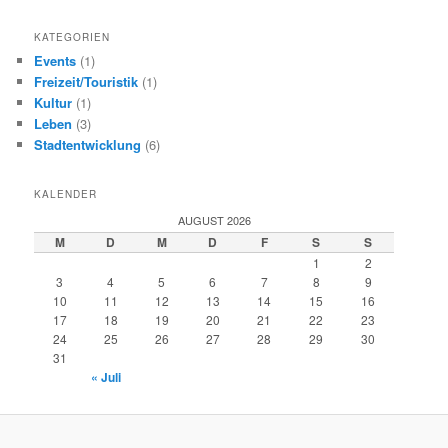
a
t
KATEGORIEN
i
Events
(1)
o
Freizeit/Touristik
(1)
n
Kultur
(1)
Leben
(3)
Stadtentwicklung
(6)
KALENDER
AUGUST 2026
M
D
M
D
F
S
S
1
2
3
4
5
6
7
8
9
10
11
12
13
14
15
16
17
18
19
20
21
22
23
24
25
26
27
28
29
30
31
« Juli