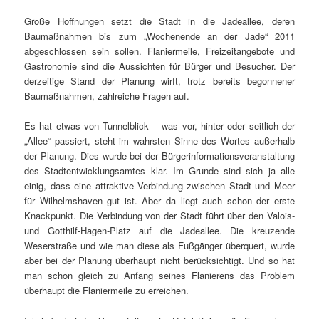
g
Große Hoffnungen setzt die Stadt in die Jadeallee, deren
a
Baumaßnahmen bis zum „Wochenende an der Jade“ 2011
t
abgeschlossen sein sollen. Flaniermeile, Freizeitangebote und
i
Gastronomie sind die Aussichten für Bürger und Besucher. Der
o
derzeitige Stand der Planung wirft, trotz bereits begonnener
n
Baumaßnahmen, zahlreiche Fragen auf.
Es hat etwas von Tunnelblick – was vor, hinter oder seitlich der
„Allee“ passiert, steht im wahrsten Sinne des Wortes außerhalb
der Planung. Dies wurde bei der Bürgerinformationsveranstaltung
des Stadtentwicklungsamtes klar. Im Grunde sind sich ja alle
einig, dass eine attraktive Verbindung zwischen Stadt und Meer
für Wilhelmshaven gut ist. Aber da liegt auch schon der erste
Knackpunkt. Die Verbindung von der Stadt führt über den Valois-
und Gotthilf-Hagen-Platz auf die Jadeallee. Die kreuzende
Weserstraße und wie man diese als Fußgänger überquert, wurde
aber bei der Planung überhaupt nicht berücksichtigt. Und so hat
man schon gleich zu Anfang seines Flanierens das Problem
überhaupt die Flaniermeile zu erreichen.