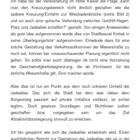
Ich habe bei der Veranstaltung im Hotel Kaiser die Frage „kann
man den Kreuzungsbereich nicht ähnlich gestalten wie die
spätere Kreuzung/Einfahrt zur Wiesbadenbrücke (siehe Bild 2)
und so auch eine optische Verbindung zwischen Gotthilf-Hagen-
Platz und Jadeallee schaffen?“ gestellt. Von einigen Anwesenden
als gute Idee aufgenommen wurde dies von Stadtbaurat Kottek in
seine „Überlegungsliste“ aufgenommen. Einwände dass für eine
solche Gestaltung das Verkehrsaufkommen der Weserstraße zu
hoch sei, können bei vorausschauender Planung eigentlich nicht
gelten. So sollte man auch überlegen ob nicht eine Vorziehung
der Geschwindigkeitsbegrenzung, die ab Virchowstr. für die
östliche Weserstraße gilt, Sinn machen würde.
Aber dies ist nur ein Punkt aus dem noch unklaren Umfeld der
Jadeallee. Das sich die Stadt bei dem was neben dem
Bürgersteig passiert auf private Initiative verlässt, ist sicher
legitim. Doch gewisse Grundlagen und Richtlinien sollten
geschaffen bzw. vorgegeben sein um das Ziel
Attraktivitätssteigerung sinnvoll zu erreichen.
Ich bin gespannt wie sich die Jadeallee entwickeln wird. Einen
ausführlichen Bericht zur Gestaltung der Jadeallee gibt es in der